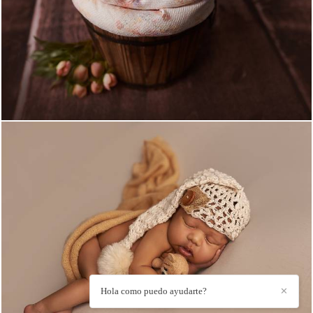
1112
2
1167
1
Hola como puedo ayudarte?
✕