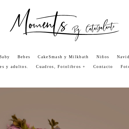
Baby
Bebes
CakeSmash y Milkbath
Niños
Navi
es y adultos.
Cuadros, Fotolibros +
Contacto
Fot