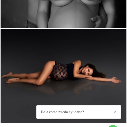
1296
10
Hola como puedo ayudarte?
✕