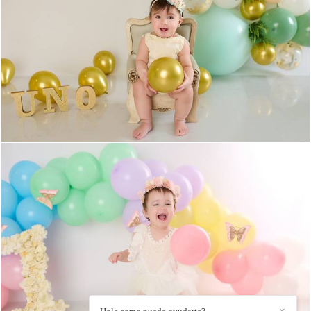
971
0
734
0