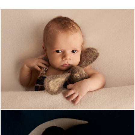
1292
60