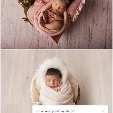
1154
0
1092
22
Hola como puedo ayudarte?
✕