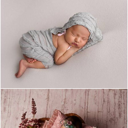
1563
50