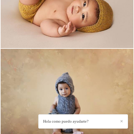
1007
0
1211
17
Hola como puedo ayudarte?
✕